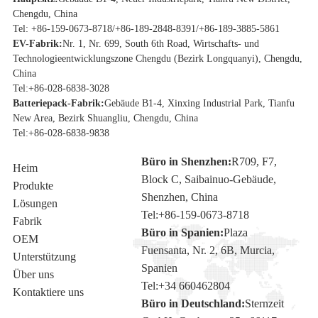
Chengdu, China
Tel: +86-159-0673-8718/+86-189-2848-8391/+86-189-3885-5861
EV-Fabrik:
Nr. 1, Nr. 699, South 6th Road, Wirtschafts- und
Technologieentwicklungszone Chengdu (Bezirk Longquanyi), Chengdu,
China
Tel:
+86-028-6838-3028
Batteriepack-Fabrik:
Gebäude B1-4, Xinxing Industrial Park, Tianfu
New Area, Bezirk Shuangliu, Chengdu, China
Tel:
+86-028-6838-9838
Büro in Shenzhen:
R709, F7,
Heim
Block C, Saibainuo-Gebäude,
Produkte
Shenzhen, China
Lösungen
Tel:
+86-159-0673-8718
Fabrik
Büro in Spanien:
Plaza
OEM
Fuensanta, Nr. 2, 6B, Murcia,
Unterstützung
Spanien
Über uns
Tel:
+34 660462804
Kontaktiere uns
Büro in Deutschland:
Sternzeit