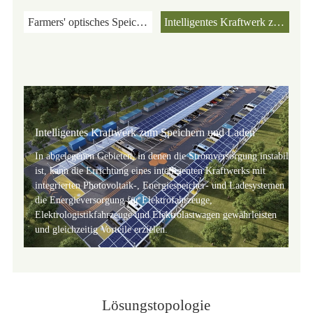
Farmers' optisches Speicher- und Ladesystem
Intelligentes Kraftwerk zum Speichern und Laden
Intelligentes Kraftwerk zum Speichern und Laden
In abgelegenen Gebieten, in denen die Stromversorgung instabil
ist, kann die Errichtung eines intelligenten Kraftwerks mit
integrierten Photovoltaik-, Energiespeicher- und Ladesystemen
die Energieversorgung für Elektrofahrzeuge,
Elektrologistikfahrzeuge und Elektrolastwagen gewährleisten
und gleichzeitig Vorteile erzielen.
Lösungstopologie