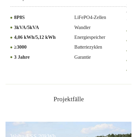
probl
erwei
8P8S
LiFePO4-Zellen
3kVA/5kVA
Wandler
1P
4,06 kWh/5,12 kWh
Energiespeicher
10
≥3000
Batteriezyklen
3k
3 Jahre
Garantie
≥2
3 J
Projektfälle
Wohn-ESS 20kWh