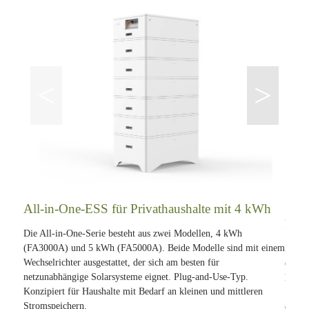
<
>
All-in-One-ESS für Privathaushalte mit 4 kWh
Stap
kW
Die All-in-One-Serie besteht aus zwei Modellen, 4 kWh
(FA3000A) und 5 kWh (FA5000A). Beide Modelle sind mit einem
Die s
Wechselrichter ausgestattet, der sich am besten für
erhäl
netzunabhängige Solarsysteme eignet. Plug-and-Use-Typ.
kWh (
Konzipiert für Haushalte mit Bedarf an kleinen und mittleren
Spann
Stromspeichern.
errei