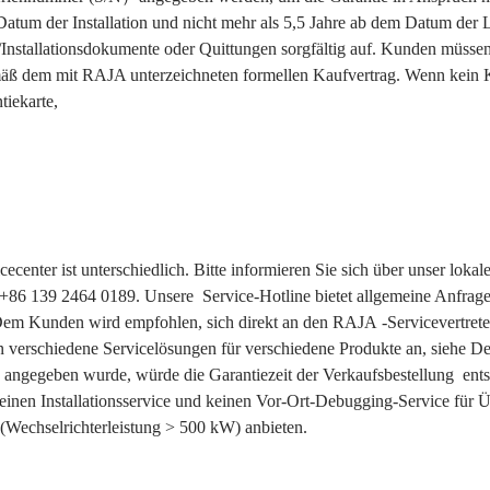
 Datum der Installation und nicht mehr als 5,5 Jahre ab dem Datum d
Installationsdokumente oder Quittungen sorgfältig auf. Kunden müssen
gemäß dem mit RAJA unterzeichneten formellen Kaufvertrag. Wenn kein K
iekarte,
ecenter ist unterschiedlich. Bitte informieren Sie sich über unser loka
t +86 139 2464 0189. Unsere Service-Hotline bietet allgemeine Anfrag
Dem Kunden wird empfohlen, sich direkt an den RAJA -Servicevertrete
 verschiedene Servicelösungen für verschiedene Produkte an, siehe Det
 angegeben wurde, würde die Garantiezeit der Verkaufsbestellung ent
 keinen Installationsservice und keinen Vor-Ort-Debugging-Service fü
(Wechselrichterleistung > 500 kW) anbieten.