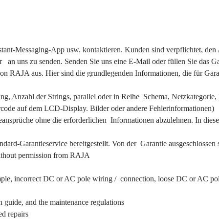
tant-Messaging-App usw. kontaktieren. Kunden sind verpflichtet, de
r an uns zu senden. Senden Sie uns eine E-Mail oder füllen Sie das 
 RAJA aus. Hier sind die grundlegenden Informationen, die für Garan
tring, Anzahl der Strings, parallel oder in Reihe Schema, Netzkategor
rcode auf dem LCD-Display. Bilder oder andere Fehlerinformationen)
ansprüche ohne die erforderlichen Informationen abzulehnen. In diesem
tandard-Garantieservice bereitgestellt. Von der Garantie ausgeschlosse
 without permission from RAJA
ample, incorrect DC or AC pole wiring / connection, loose DC or AC po
ion guide, and the maintenance regulations
ed repairs