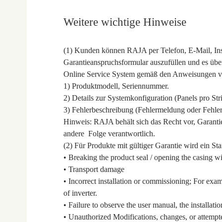
Weitere wichtige Hinweise
(1) Kunden können RAJA per Telefon, E-Mail, Ins
Garantieanspruchsformular auszufüllen und es übe
Online Service System gemäß den Anweisungen von
1) Produktmodell, Seriennummer.
2) Details zur Systemkonfiguration (Panels pro S
3) Fehlerbeschreibung (Fehlermeldung oder Fehle
Hinweis: RAJA behält sich das Recht vor, Garantie
andere Folge verantwortlich.
(2) Für Produkte mit gültiger Garantie wird ein S
• Breaking the product seal / opening the casing
• Transport damage
• Incorrect installation or commissioning; For ex
of inverter.
• Failure to observe the user manual, the installat
• Unauthorized Modifications, changes, or attempt