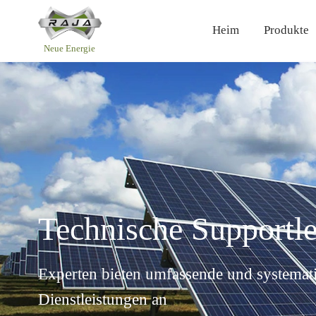
Heim
Produkte
Neue Energie
Über uns
Batteriepack
Inte
Kraf
Unternehmensprofil
Wohn-ESS
C&I
Meilensteine
C&I ESS
Woh
Vorteile
Balk
Qualitätskontrolle
Technische Supportl
Seien Sie ein Partner
Experten bieten umfassende und systemat
Dienstleistungen an