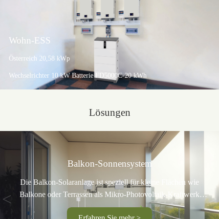
Wohn-ESS
Österreich 20,58 kWp
Wechselrichter 10 kW Batterie FD5000C-20 kWh
Lösungen
Balkon-Sonnensystem
Die Balkon-Solaranlage ist speziell für kleine Flächen wie
<
>
Balkone oder Terrassen als Mikro-Photovoltaik-Kraftwerk
konzipiert. In Kombination mit einer intelligenten
Erfahren Sie mehr >
Managementplattform kann die Lösung saubere, erneuerbare