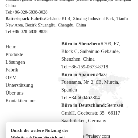
China
Tel:
+86-028-6838-3028
Batteriepack-Fabrik:
Gebäude B1-4, Xinxing Industrial Park, Tianfu
New Area, Bezirk Shuangliu, Chengdu, China
Tel:
+86-028-6838-9838
Büro in Shenzhen:
R709, F7,
Heim
Block C, Saibainuo-Gebäude,
Produkte
Shenzhen, China
Lösungen
Tel:
+86-159-0673-8718
Fabrik
Büro in Spanien:
Plaza
OEM
Fuensanta, Nr. 2, 6B, Murcia,
Unterstützung
Spanien
Über uns
Tel:
+34 660462804
Kontaktiere uns
Büro in Deutschland:
Sternzeit
GmbH, Goebenstr. 35, 66117
Saarbrücken, Germany
Durch die weitere Nutzung der
Email:
sales@rajaev.com
Website erklären Sie sich mit