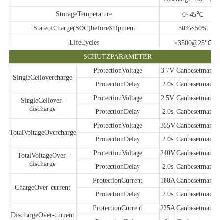
StorageTemperature
0~45℃
StateofCharge(SOC)beforeShipment
30%~50%
LifeCycles
≥3500@25℃
SCHUTZPARAMETER
ProtectionVoltage
3.7V
Canbesetmanua
SingleCellovercharge
ProtectionDelay
2.0s
Canbesetmanua
ProtectionVoltage
2.5V
Canbesetmanua
SingleCellover-
discharge
ProtectionDelay
2.0s
Canbesetmanua
ProtectionVoltage
355V
Canbesetmanua
TotalVoltageOvercharge
ProtectionDelay
2.0s
Canbesetmanua
ProtectionVoltage
240V
Canbesetmanua
TotalVoltageOver-
discharge
ProtectionDelay
2.0s
Canbesetmanua
ProtectionCurrent
180A
Canbesetmanua
ChargeOver-current
ProtectionDelay
2.0s
Canbesetmanua
ProtectionCurrent
225A
Canbesetmanua
DischargeOver-current