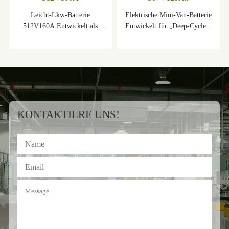
Leicht-Lkw-Batterie
Elektrische Mini-Van-Batterie
512V160A Entwickelt als
Entwickelt für „Deep-Cycle“,
„Deep-Cycle“, was bedeutet,
was bedeutet, dass das
dass das Batteriesystem fast leer
Batteriesystem fast leer
entladen werden kann, die
entladen werden kann, die
Nennspannung 512 V beträgt
Nennspannung 307,2 V beträgt
und die Energie 81,9 kWh
und die Energie 38,4 kWh
beträgt.
beträgt.
KONTAKTIERE UNS!