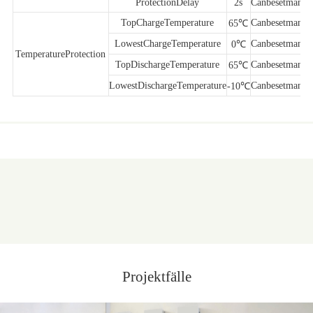
ProtectionDelay
2s
Canbesetmanua
TopChargeTemperature
Canbesetmanua
65℃
LowestChargeTemperature
Canbesetmanua
0℃
TemperatureProtection
TopDischargeTemperature
Canbesetmanua
65℃
LowestDischargeTemperature
Canbesetmanua
-10℃
Projektfälle