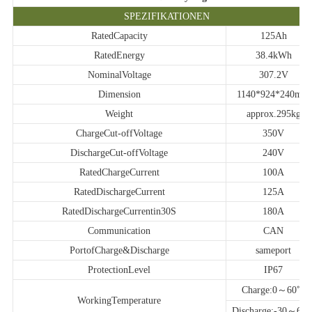
SPEZIFIKATIONEN
RatedCapacity
125Ah
RatedEnergy
38.4kWh
NominalVoltage
307.2V
Dimension
1140*924*240mm
Weight
approx.295kg
ChargeCut-offVoltage
350V
DischargeCut-offVoltage
240V
RatedChargeCurrent
100A
RatedDischargeCurrent
125A
RatedDischargeCurrentin30S
180A
Communication
CAN
PortofCharge&Discharge
sameport
ProtectionLevel
IP67
Charge:0～60℃
WorkingTemperature
Discharge:-30～60