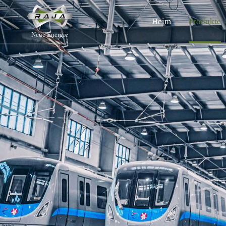
Heim
Produkte
Neue Energie
Über uns
Batteriepack
Inte
Kraf
Unternehmensprofil
Wohn-ESS
C&I
Meilensteine
C&I ESS
Woh
Vorteile
Balk
Qualitätskontrolle
Seien Sie ein Partner