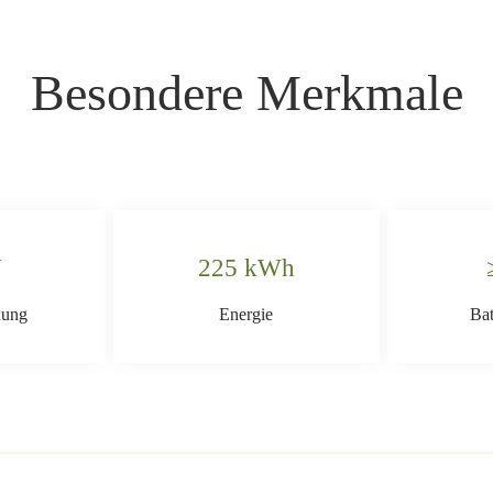
Besondere Merkmale
V
225 kWh
nung
Energie
Bat