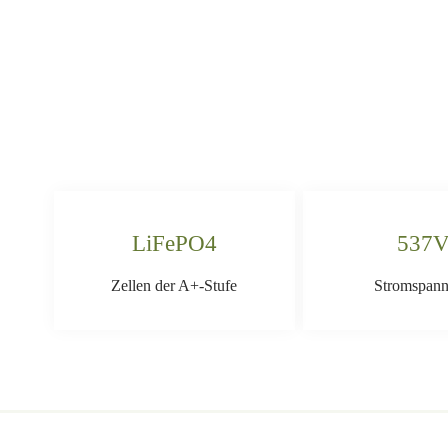
LiFePO4
537
Zellen der A+-Stufe
Stromspan