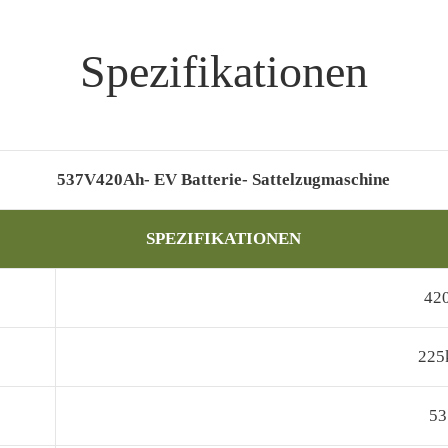
Spezifikationen
537V420Ah- EV Batterie- Sattelzugmaschine
SPEZIFIKATIONEN
42
22
5